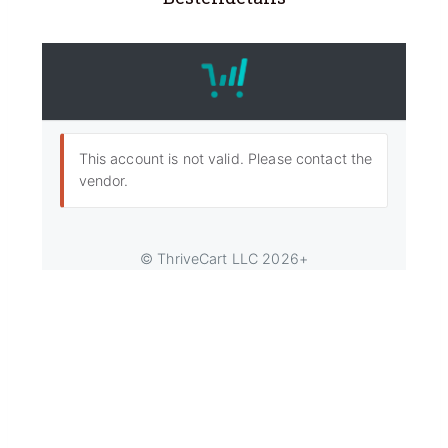
Mit der Bubble- Academy – Der Seifenblasen
Akademie – möchte ich allen Riesen Seifenblasen
Fans gerecht werden und alle Informationen zum
Thema zusammenfassen.
Meine Frau ist Polin und 90% meiner Freunde