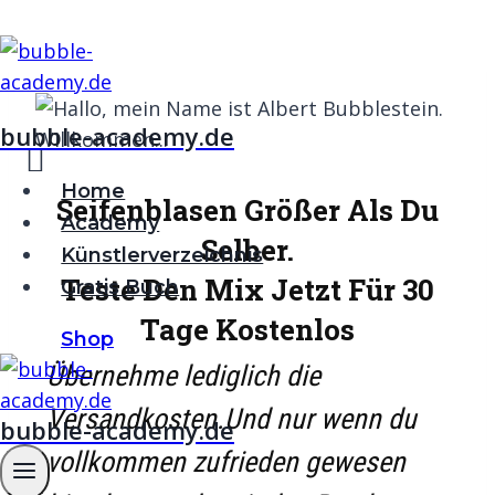
Zum
Inhalt
springen
bubble-academy.de
Home
Seifenblasen Größer Als Du
Academy
Selber.
Künstlerverzeichnis
Teste Den Mix Jetzt Für 30
Gratis Buch
Tage Kostenlos
Shop
Übernehme lediglich die
Versandkosten.Und nur wenn du
bubble-academy.de
vollkommen zufrieden gewesen